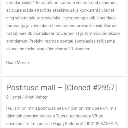
arendamiseks“. Eesmärk on soetada võimsamad seadmed,
et suurendada ettevõtte efektiivsust ja konkurentsivõimet
ning vähendada tootmisriske. Investeering aitab lühendada
tarneaegu ja vähendada teenuse osutamise kulusid. Samuti
toetab see 3D võimaluste tutvustamist ja tootmisvõimekuse
arendamist. Projekti raames soetati spetsiaalse tööjaama
skaneerimiseks ning võimekama 3D-skanneri.
Read More »
Postituse mall – [Cloned #2957]
Postituse
mall
8 Hertsi
/
Kristi Vahter
–
Hei, siin on minu postituse pealkiri Siin on minu pealkiri, mis
[Cloned
täiendab peamist pealkirja Tutvun teenustega Võtan
#2957]
ühendust Teema pealkiri HappyAddons STUDIO IS BASED IN