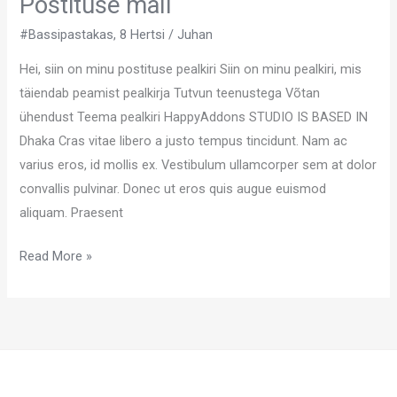
Postituse mall
#Bassipastakas
,
8 Hertsi
/
Juhan
Hei, siin on minu postituse pealkiri Siin on minu pealkiri, mis
täiendab peamist pealkirja Tutvun teenustega Võtan
ühendust Teema pealkiri HappyAddons STUDIO IS BASED IN
Dhaka Cras vitae libero a justo tempus tincidunt. Nam ac
varius eros, id mollis ex. Vestibulum ullamcorper sem at dolor
convallis pulvinar. Donec ut eros quis augue euismod
aliquam. Praesent
Read More »