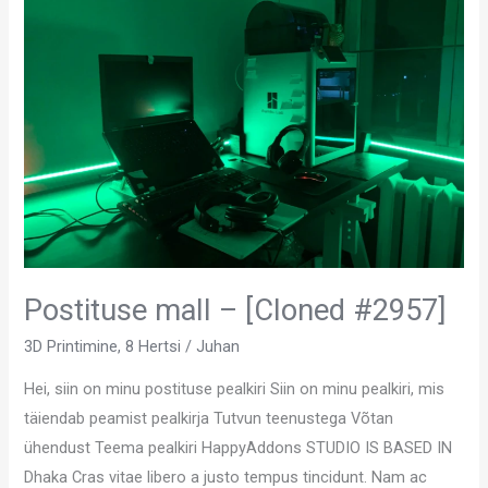
mall
–
[Cloned
#2957]
Postituse mall – [Cloned #2957]
3D Printimine
,
8 Hertsi
/
Juhan
Hei, siin on minu postituse pealkiri Siin on minu pealkiri, mis
täiendab peamist pealkirja Tutvun teenustega Võtan
ühendust Teema pealkiri HappyAddons STUDIO IS BASED IN
Dhaka Cras vitae libero a justo tempus tincidunt. Nam ac