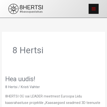
Skip
to
content
8 Hertsi
Hea uudis!
Hea
uudis!
8 Hertsi
/
Kristi Vahter
8HERTSI OÜ sai LEADER meetmest Euroopa Liidu
kaasrahastuse projektile „Kaasaegsed seadmed 3D teenuste