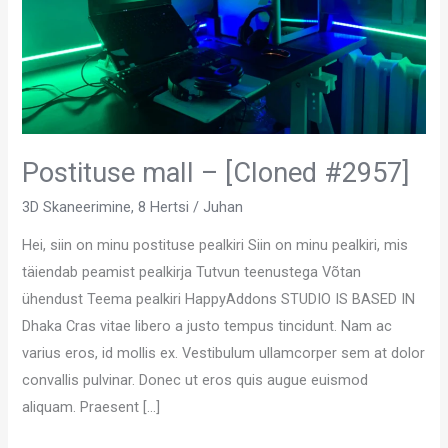
Postituse mall – [Cloned #2957]
3D Skaneerimine
,
8 Hertsi
/
Juhan
Hei, siin on minu postituse pealkiri Siin on minu pealkiri, mis
täiendab peamist pealkirja Tutvun teenustega Võtan
ühendust Teema pealkiri HappyAddons STUDIO IS BASED IN
Dhaka Cras vitae libero a justo tempus tincidunt. Nam ac
varius eros, id mollis ex. Vestibulum ullamcorper sem at dolor
convallis pulvinar. Donec ut eros quis augue euismod
aliquam. Praesent […]